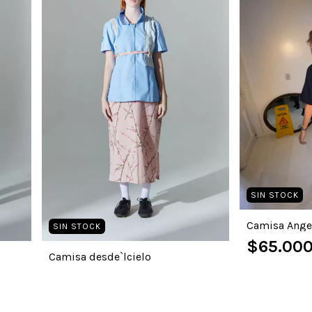
SIN STOCK
Camisa Ange
SIN STOCK
$65.000
Camisa desde`lcielo