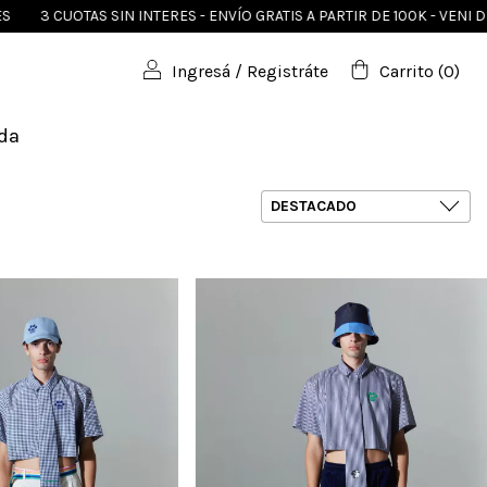
 SIN INTERES - ENVÍO GRATIS A PARTIR DE 100K - VENI DE VACACIONES
Ingresá
/
Registráte
Carrito
(
0
)
lda