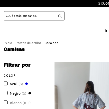
3 CUOTAS SIN INTERES
In
Inicio
.
Partes de arriba
.
Camisas
Camisas
Filtrar por
COLOR
Azul
(3)
Negro
(3)
Blanco
(1)