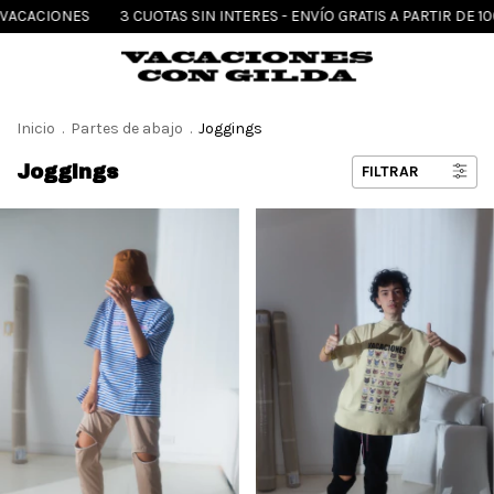
ONES
3 CUOTAS SIN INTERES - ENVÍO GRATIS A PARTIR DE 100K - VE
Inicio
.
Partes de abajo
.
Joggings
Joggings
FILTRAR